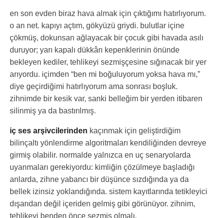
en son evden biraz hava almak için çıktığımı hatırlıyorum.
o an net. kapıyı açtım, gökyüzü griydi. bulutlar içine
çökmüş, dokunsan ağlayacak bir çocuk gibi havada asılı
duruyor; yarı kapalı dükkân kepenklerinin önünde
bekleyen kediler, tehlikeyi sezmişçesine sığınacak bir yer
arıyordu. içimden “ben mi boğuluyorum yoksa hava mı,”
diye geçirdiğimi hatırlıyorum ama sonrası boşluk.
zihnimde bir kesik var, sanki belleğim bir yerden itibaren
silinmiş ya da bastırılmış.
iç ses arşivcilerinden
kaçınmak için geliştirdiğim
bilinçaltı yönlendirme algoritmaları kendiliğinden devreye
girmiş olabilir. normalde yalnızca en uç senaryolarda
uyanmaları gerekiyordu: kimliğin çözülmeye başladığı
anlarda, zihne yabancı bir düşünce sızdığında ya da
bellek izinsiz yoklandığında. sistem kayıtlarında tetikleyici
dışarıdan değil içeriden gelmiş gibi görünüyor. zihnim,
tehlikeyi benden önce sezmiş olmalı.